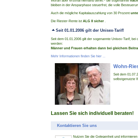
Woran aber erstmal niemand denkt - die sogenannte
nach
bleiben in der Ansparphase steuerfrei; die volle Besteueru
Auch die mögliche Kapitalauszahlung von 30 Prozent
unte
Die Riester-Rente ist
ALG II sicher
.
Seit 01.01.2006 gilt der Unisex-Tarif!
Seit dem 01.01.2006 gilt der sogenannte Unisex-Tarif, bei
werden:
Männer und Frauen erhalten dann bei gleichem Beitra
Mehr Informationen finden Sie hier ...
Wohn-Ries
Seit dem 01.07.2
selbstgenutzte 
Lassen Sie sich individuell beraten!
Kontaktieren Sie uns
Nutzen Sie die Gelegenheit und informieren 