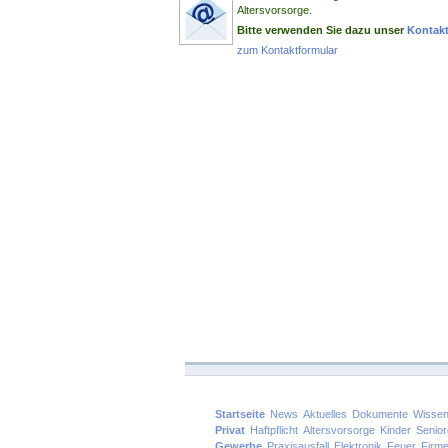
Altersvorsorge.
Bitte verwenden Sie dazu unser
Kontakt
zum Kontaktformular
Startseite
News
Aktuelles
Dokumente
Wissen
Privat
Haftpflicht
Altersvorsorge
Kinder
Senio
Gewerbe
Praxisausfall
Elektronik
Feuer
Firm