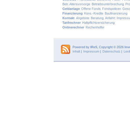
Betr. Altersvorsorge
Betriebsunterbrechung
Pro
Geldanlage
Offene Fonds
Fondspolicen
Gesc
Finanzierung
Kons.-Kredite
Baufinanzierung
Kontakt
Angebote
Beratung
Anfahrt
Impress
Tarifrechner
Haftpflichtversicherung
Onlinerechner
Rechenhelfer
Powered by
IReS
, Copyright © 2026
Inv
Inhalt
|
Impressum
|
Datenschutz
|
Lexi