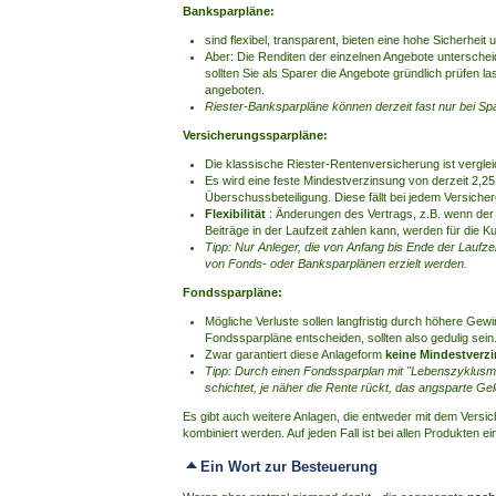
Banksparpläne:
sind flexibel, transparent, bieten eine hohe Sicherheit
Aber: Die Renditen der einzelnen Angebote unterschei
sollten Sie als Sparer die Angebote gründlich prüfen l
angeboten.
Riester-Banksparpläne können derzeit fast nur bei
Versicherungssparpläne:
Die klassische Riester-Rentenversicherung ist vergle
Es wird eine feste Mindestverzinsung von derzeit 2,25 
Überschussbeteiligung. Diese fällt bei jedem Versicher
Flexibilität
: Änderungen des Vertrags, z.B. wenn der
Beiträge in der Laufzeit zahlen kann, werden für die K
Tipp: Nur Anleger, die von Anfang bis Ende der Laufze
von Fonds- oder Banksparplänen erzielt werden.
Fondssparpläne:
Mögliche Verluste sollen langfristig durch höhere Gew
Fondssparpläne entscheiden, sollten also gedulig sein
Zwar garantiert diese Anlageform
keine Mindestverz
Tipp: Durch einen Fondssparplan mit "Lebenszyklusmo
schichtet, je näher die Rente rückt, das angsparte Gel
Es gibt auch weitere Anlagen, die entweder mit dem Vers
kombiniert werden. Auf jeden Fall ist bei allen Produkten 
Ein Wort zur Besteuerung