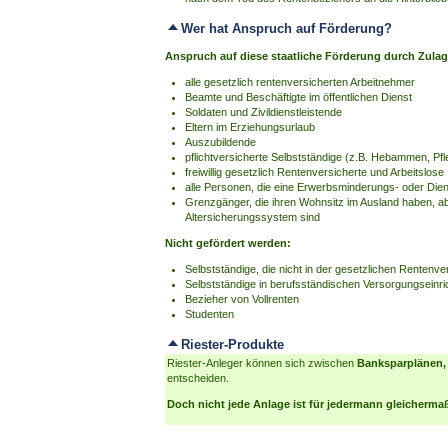
Wer hat Anspruch auf Förderung?
Anspruch auf diese staatliche Förderung durch Zulag
alle gesetzlich rentenversicherten Arbeitnehmer
Beamte und Beschäftigte im öffentlichen Dienst
Soldaten und Zivildienstleistende
Eltern im Erziehungsurlaub
Auszubildende
pflichtversicherte Selbstständige (z.B. Hebammen, Pfl
freiwillig gesetzlich Rentenversicherte und Arbeitslose
alle Personen, die eine Erwerbsminderungs- oder Dien
Grenzgänger, die ihren Wohnsitz im Ausland haben, a
Altersicherungssystem sind
Nicht gefördert werden:
Selbstständige, die nicht in der gesetzlichen Rentenver
Selbstständige in berufsständischen Versorgungseinri
Bezieher von Vollrenten
Studenten
Riester-Produkte
Riester-Anleger können sich zwischen
Banksparplänen,
entscheiden.
Doch nicht jede Anlage ist für jedermann gleichermaß