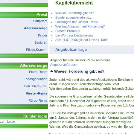
Kapitelübersicht
Wieviel Förderung gibt es?
Privat
Sonderausgabenabzug...
Haftpflicht
Leistungen der Riester-Rente
Wer hat Anspruch auf Förderung?
Altersvorsorge
Riester-Produkte
Kinder
Ein Wort zur Besteuerung
Seit 01.01.2006 gilt der Unisex-Tarif!
Senioren
Angebotsanfrage
Pflege,Krankh.
Angebot für eine Riester-Rente anfordern.
Angebot anfordern
Altersvorsorge
Wieviel Förderung gibt es?
Privat-Rente
Fondsgebunden
Jeder zahlt während des aktiven Arbeitslebens Beiträge i
erhält Zulagen oder Steuerfreibeträge vom Staat.
Betr. Altersvors.
Wer den vollen Sparbetrag aufbringt, erhält folgende Zula
Riester-Rente
Die sogenannte Grundzulage hat der Gesetzgeber seit de
Rürup-Rente
nach dem 31. Dezember 2007 geboren wurde, erhält der Sp
Jahr und Kind. Für zuvor geborene Kinder werden 185 Eur
Für Berufseinsteiger gibt es im ersten Sparjahr eine um 2
Kundenlogin
am 1. Januar des Jahres, in dem er den Vertrag abschließt
zum Login
geboren ist und natürlich unmittelbar zulageberechtigt ist.
Wichtig: Wird die Grundzulage gekürzt, so wird der Bonus 