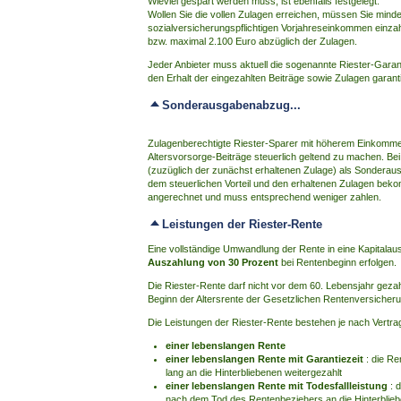
Wieviel gespart werden muss, ist ebenfalls festgelegt:
Wollen Sie die vollen Zulagen erreichen, müssen Sie minde
sozialversicherungspflichtigen Vorjahreseinkommen einza
bzw. maximal 2.100 Euro abzüglich der Zulagen.
Jeder Anbieter muss aktuell die sogenannte Riester-Garant
den Erhalt der eingezahlten Beiträge sowie Zulagen garan
Sonderausgabenabzug...
Zulagenberechtigte Riester-Sparer mit höherem Einkomme
Altersvorsorge-Beiträge steuerlich geltend zu machen. Be
(zuzüglich der zunächst erhaltenen Zulage) als Sonderau
dem steuerlichen Vorteil und den erhaltenen Zulagen bek
angerechnet und muss entsprechend weniger zahlen.
Leistungen der Riester-Rente
Eine vollständige Umwandlung der Rente in eine Kapitalau
Auszahlung von 30 Prozent
bei Rentenbeginn erfolgen.
Die Riester-Rente darf nicht vor dem 60. Lebensjahr gezah
Beginn der Altersrente der Gesetzlichen Rentenversicheru
Die Leistungen der Riester-Rente bestehen je nach Vertrag
einer lebenslangen Rente
einer lebenslangen Rente mit Garantiezeit
: die Re
lang an die Hinterbliebenen weitergezahlt
einer lebenslangen Rente mit Todesfallleistung
: d
nach dem Tod des Rentenbeziehers an die Hinterblie