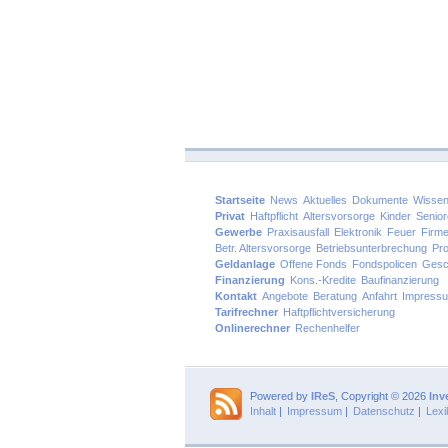
Startseite
News
Aktuelles
Dokumente
Wissen
Privat
Haftpflicht
Altersvorsorge
Kinder
Senio
Gewerbe
Praxisausfall
Elektronik
Feuer
Firm
Betr. Altersvorsorge
Betriebsunterbrechung
Pro
Geldanlage
Offene Fonds
Fondspolicen
Gesc
Finanzierung
Kons.-Kredite
Baufinanzierung
Kontakt
Angebote
Beratung
Anfahrt
Impress
Tarifrechner
Haftpflichtversicherung
Onlinerechner
Rechenhelfer
Powered by
IReS
, Copyright © 2026
Inv
Inhalt
|
Impressum
|
Datenschutz
|
Lexi