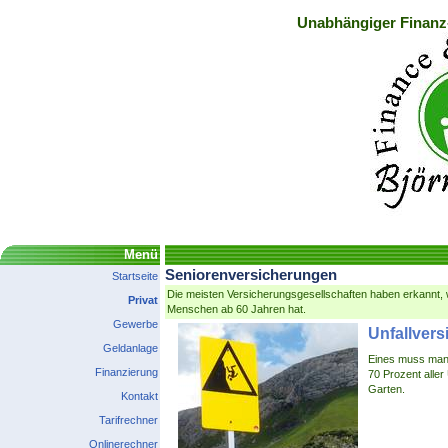
Unabhängiger Finanz
Menü
Seniorenversicherungen
Startseite
Die meisten Versicherungsgesellschaften haben erkannt,
Privat
Menschen ab 60 Jahren hat.
Gewerbe
Unfallvers
Geldanlage
Eines muss man 
Finanzierung
70 Prozent aller
Garten.
Kontakt
Tarifrechner
Onlinerechner