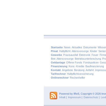
Startseite
News
Aktuelles
Dokumente
Wissen
Privat
Haftpflicht
Altersvorsorge
Kinder
Senio
Gewerbe
Praxisausfall
Elektronik
Feuer
Firm
Betr. Altersvorsorge
Betriebsunterbrechung
Pro
Geldanlage
Offene Fonds
Fondspolicen
Gesc
Finanzierung
Kons.-Kredite
Baufinanzierung
Kontakt
Angebote
Beratung
Anfahrt
Impress
Tarifrechner
Haftpflichtversicherung
Onlinerechner
Rechenhelfer
Powered by
IReS
, Copyright © 2026
Inv
Inhalt
|
Impressum
|
Datenschutz
|
Lexi