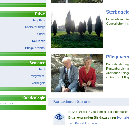
Sterbegel
Privat
Ein würdiges Beg
Haftpflicht
Gesetzlichen Kr
Altersvorsorge
Kinder
Senioren
Pflege,Krankh.
Pflegever
Senioren
Dass die demogr
Rentenbereich n
Unfall
Aber auch Pflege
Pflegevers.
im Alter auf Pfl
Sterbegeld
Kundenlogin
Kontaktieren Sie uns
zum Login
Nutzen Sie die Gelegenheit und informieren
Bitte verwenden Sie dazu unser
Kontakt
zum Kontaktformular