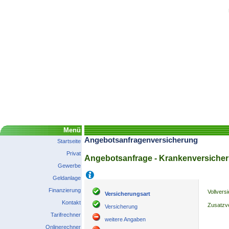
Menü
Angebotsanfragenversicherung
Startseite
Privat
Angebotsanfrage - Krankenversiche
Gewerbe
Hilfe
Geldanlage
Finanzierung
Vollvers
Versicherungsart
Kontakt
Zusatzv
Versicherung
Tarifrechner
weitere Angaben
Onlinerechner