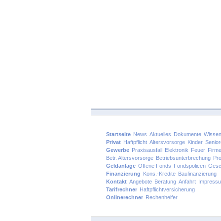
Startseite
News
Aktuelles
Dokumente
Wissen
Privat
Haftpflicht
Altersvorsorge
Kinder
Senio
Gewerbe
Praxisausfall
Elektronik
Feuer
Firm
Betr. Altersvorsorge
Betriebsunterbrechung
Pro
Geldanlage
Offene Fonds
Fondspolicen
Gesc
Finanzierung
Kons.-Kredite
Baufinanzierung
Kontakt
Angebote
Beratung
Anfahrt
Impress
Tarifrechner
Haftpflichtversicherung
Onlinerechner
Rechenhelfer